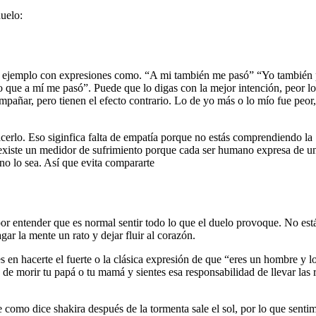
duelo:
e ejemplo con expresiones como. “A mi también me pasó” “Yo también
que a mí me pasó”. Puede que lo digas con la mejor intención, peor lo
pañar, pero tienen el efecto contrario. Lo de yo más o lo mío fue peor
hacerlo. Eso siginfica falta de empatía porque no estás comprendiendo la
o existe un medidor de sufrimiento porque cada ser humano expresa de u
z no lo sea. Así que evita compararte
r entender que es normal sentir todo lo que el duelo provoque. No est
gar la mente un rato y dejar fluir al corazón.
s en hacerte el fuerte o la clásica expresión de que “eres un hombre y l
e morir tu papá o tu mamá y sientes esa responsabilidad de llevar las 
omo dice shakira después de la tormenta sale el sol, por lo que senti