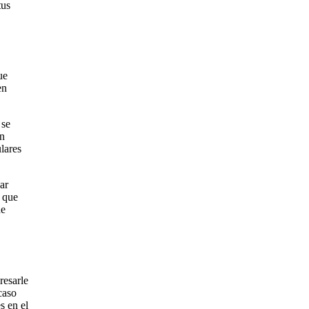
tus
ue
en
 se
an
ulares
ar
e que
de
resarle
caso
s en el