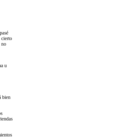
 pasé
 cierto
, no
na u
á bien
os
riendas
mientos