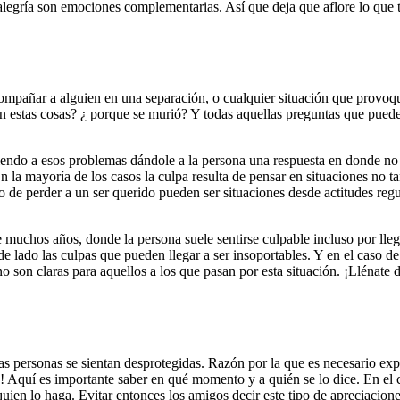
a alegría son emociones complementarias. Así que deja que aflore lo que 
acompañar a alguien en una separación, o cualquier situación que provoq
n estas cosas? ¿ porque se murió? Y todas aquellas preguntas que pued
iendo a esos problemas dándole a la persona una respuesta en donde no
En la mayoría de los casos la culpa resulta de pensar en situaciones no t
so de perder a un ser querido pueden ser situaciones desde actitudes reg
 muchos años, donde la persona suele sentirse culpable incluso por lleg
de lado las culpas que pueden llegar a ser insoportables. Y en el caso d
o son claras para aquellos a los que pasan por esta situación. ¡Llénate 
 personas se sientan desprotegidas. Razón por la que es necesario exp
o! Aquí es importante saber en qué momento y a quién se lo dice. En el 
uien lo haga. Evitar entonces los amigos decir este tipo de apreciacione