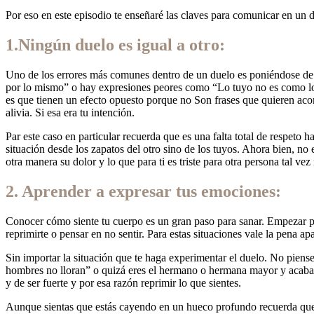
Por eso en este episodio te enseñaré las claves para comunicar en un 
1.Ningún duelo es igual a otro:
Uno de los errores más comunes dentro de un duelo es poniéndose d
por lo mismo” o hay expresiones peores como “Lo tuyo no es como lo 
es que tienen un efecto opuesto porque no Son frases que quieren acom
alivia. Si esa era tu intención.
Par este caso en particular recuerda que es una falta total de respeto 
situación desde los zapatos del otro sino de los tuyos. Ahora bien, n
otra manera su dolor y lo que para ti es triste para otra persona tal ve
2. Aprender a expresar tus emociones:
Conocer cómo siente tu cuerpo es un gran paso para sanar. Empezar po
reprimirte o pensar en no sentir. Para estas situaciones vale la pena apa
Sin importar la situación que te haga experimentar el duelo. No piense
hombres no lloran” o quizá eres el hermano o hermana mayor y acaba d
y de ser fuerte y por esa razón reprimir lo que sientes.
Aunque sientas que estás cayendo en un hueco profundo recuerda que c