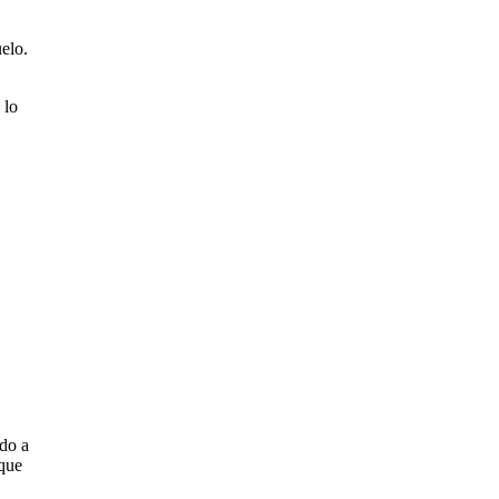
elo.
 lo
ido a
 que