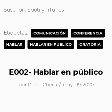
FEED RSS
ENLACE
Suscribir:
Spotify
|
iTunes
INCRUST
AR
Etiquetas:
COMUNICACIÓN
CONFERENCIA
HABLAR
HABLAR EN PUBLICO
ORATORIA
E002- Hablar en público
por
Diana Checa
mayo 19, 2020