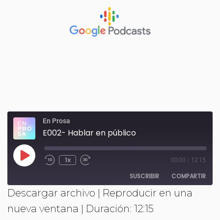
En Prosa
E002- Hablar en público
1x
00:00
/
12:15
SUSCRIBIR
COMPARTIR
Descargar archivo
|
Reproducir en una
COMPAR
Spotify
iTunes
nueva ventana
|
Duración: 12:15
TIR