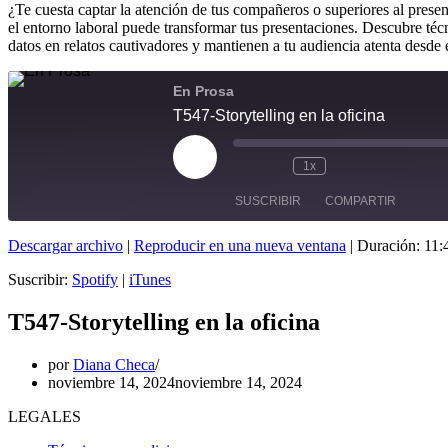
¿Te cuesta captar la atención de tus compañeros o superiores al presen
el entorno laboral puede transformar tus presentaciones. Descubre técn
datos en relatos cautivadores y mantienen a tu audiencia atenta desde 
En Prosa
T547-Storytelling en la oficina
1x
SUSCRIBIR
COMPARTIR
Descargar archivo
|
Reproducir en una nueva ventana
|
Duración: 11:
COMPARTIR
Spotify
iTunes
Suscribir:
Spotify
|
iTunes
FEED RSS
ENLACE
T547-Storytelling en la oficina
INCRUSTAR
por
Diana Checa
noviembre 14, 2024
noviembre 14, 2024
LEGALES