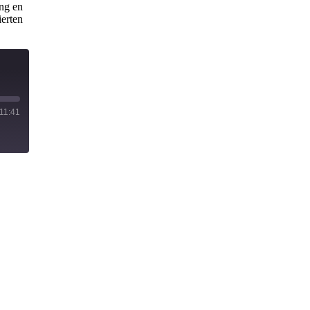
ing en
ierten
11:41