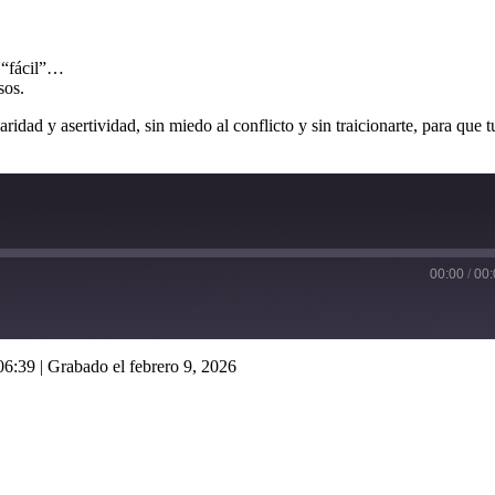
r “fácil”…
sos.
idad y asertividad, sin miedo al conflicto y sin traicionarte, para que t
00:00
/
00:
06:39
|
Grabado el febrero 9, 2026