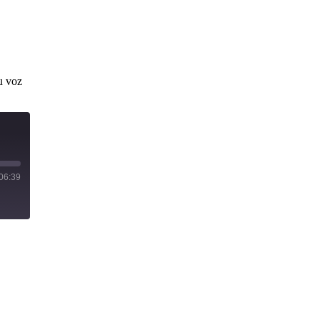
u voz
06:39