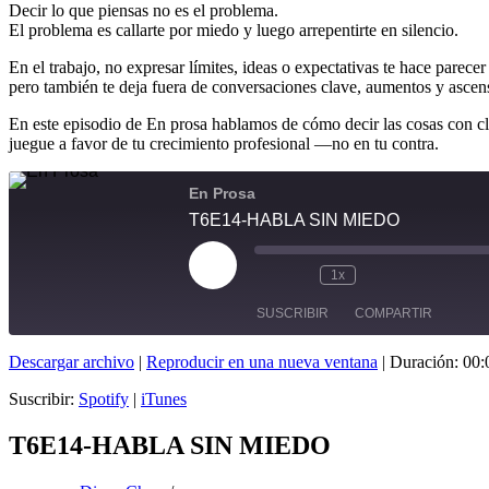
Decir lo que piensas no es el problema.
El problema es callarte por miedo y luego arrepentirte en silencio.
En el trabajo, no expresar límites, ideas o expectativas te hace parece
pero también te deja fuera de conversaciones clave, aumentos y ascen
En este episodio de En prosa hablamos de cómo decir las cosas con clar
juegue a favor de tu crecimiento profesional —no en tu contra.
En Prosa
T6E14-HABLA SIN MIEDO
1x
SUSCRIBIR
COMPARTIR
Descargar archivo
|
Reproducir en una nueva ventana
|
Duración: 00:
COMPARTIR
Spotify
iTunes
Suscribir:
Spotify
|
iTunes
FEED RSS
ENLACE
T6E14-HABLA SIN MIEDO
INCRUSTAR