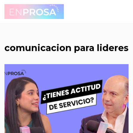
Saltar
al
contenido
comunicacion para lideres