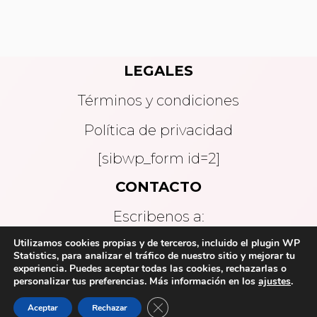
LEGALES
Términos y condiciones
Política de privacidad
[sibwp_form id=2]
CONTACTO
Escribenos a:
Utilizamos cookies propias y de terceros, incluido el plugin WP
Statistics, para analizar el tráfico de nuestro sitio y mejorar tu
contacto@enprosa.com
experiencia. Puedes aceptar todas las cookies, rechazarlas o
personalizar tus preferencias. Más información en
los
ajustes
.
© En Prosa Podcast | Todos los derechos
Cerrar el banner de cookies RGPD
Aceptar
Rechazar
reservados