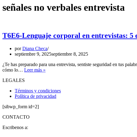
señales no verbales entrevista
T6E6-Lenguaje corporal en entrevistas: 5 e
por
Diana Checa
septiembre 9, 2025
septiembre 8, 2025
¿Te has preparado para una entrevista, sentiste seguridad en tus pal
T6E6-
cómo lo…
Leer más »
Lenguaje
LEGALES
corporal
en
Términos y condiciones
entrevistas:
Política de privacidad
5
errores
[sibwp_form id=2]
que
te
CONTACTO
pueden
costar
Escribenos a:
el
trabajo