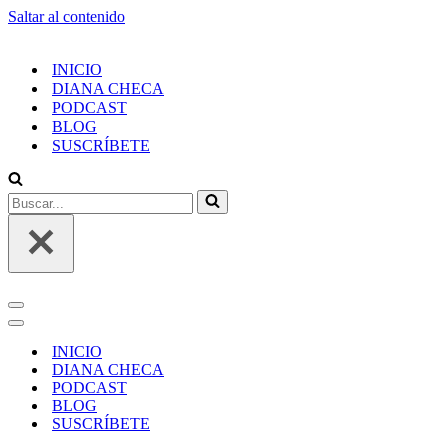
Saltar al contenido
INICIO
DIANA CHECA
PODCAST
BLOG
SUSCRÍBETE
Buscar...
Menú
de
Menú
navegación
de
INICIO
navegación
DIANA CHECA
PODCAST
BLOG
SUSCRÍBETE