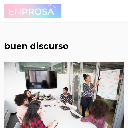
Saltar
al
contenido
buen discurso