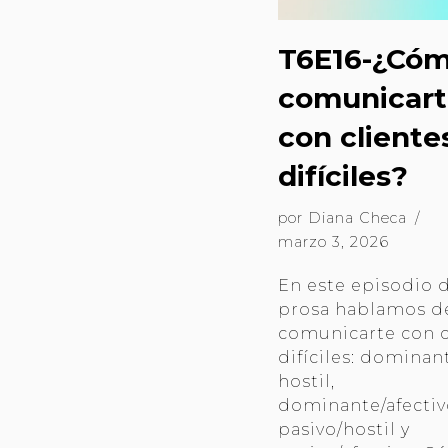
T6E16-¿Có
comunicart
con cliente
difíciles?
por
Diana Checa
marzo 3, 2026
En este episodio 
prosa hablamos 
comunicarte con c
difíciles: dominan
hostil,
dominante/afectiv
pasivo/hostil y