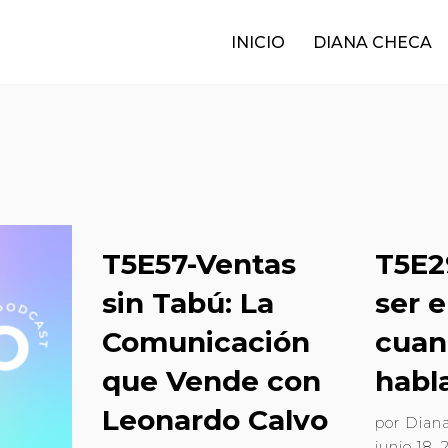
INICIO
DIANA CHECA
T5E57-Ventas
T5E2
sin Tabú: La
ser 
Comunicación
cua
que Vende con
habl
Leonardo Calvo
por
Dian
junio 18,