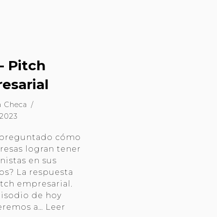
- Pitch
esarial
a Checa
 2023
s preguntado cómo
resas logran tener
nistas en sus
os? La respuesta
itch empresarial.
pisodio de hoy
eremos a…
Leer