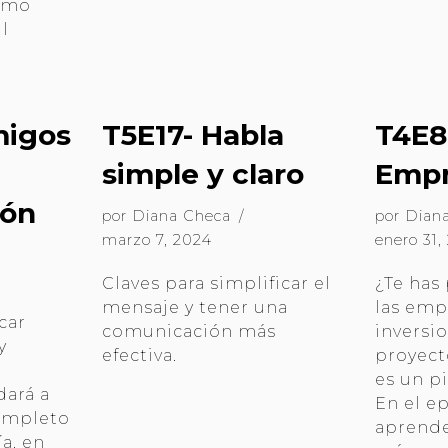
Cómo
l
migos
T5E17- Habla
T4E8
simple y claro
Empr
ión
por
Diana Checa
por
Dian
marzo 7, 2024
enero 31,
Claves para simplificar el
¿Te ha
mensaje y tener una
las emp
car
comunicación más
inversio
y
efectiva.
proyect
es un p
ará a
En el e
ompleto
aprend
a. en