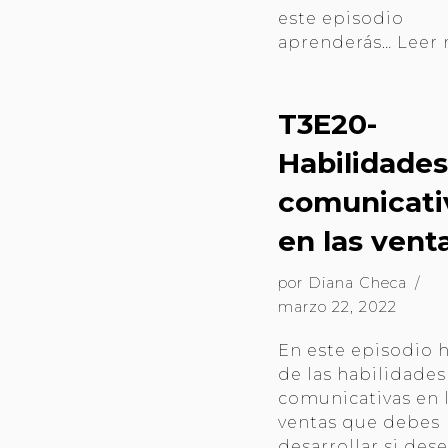
este episodio
aprenderás…
Leer 
T3E20-
Habilidades
comunicati
en las vent
por
Diana Checa
marzo 22, 2022
En este episodio 
de las habilidades
comunicativas en 
ventas que debes
desarrollar si des