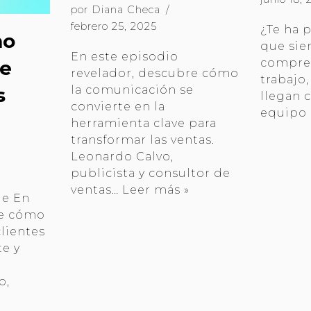
por
Diana Checa
febrero 25, 2025
¿Te ha 
mo
que sie
En este episodio
e
compre
revelador, descubre cómo
trabajo
s
la comunicación se
llegan 
convierte en la
equipo
herramienta clave para
transformar las ventas.
Leonardo Calvo,
publicista y consultor de
ventas…
Leer más »
de En
de cómo
lientes
te y
o,