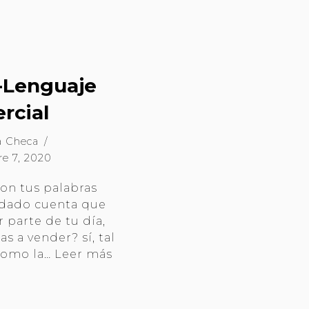
-Lenguaje
rcial
a Checa
re 7, 2020
on tus palabras
 dado cuenta que
 parte de tu día,
as a vender? sí, tal
como la…
Leer más