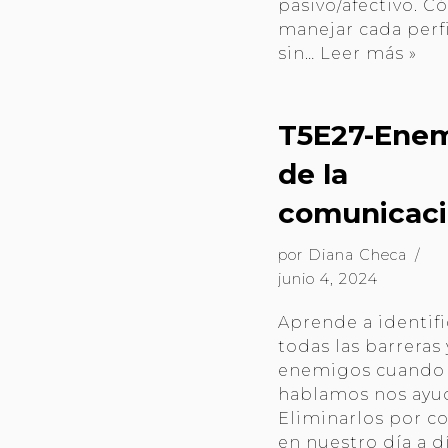
pasivo/afectivo. 
manejar cada perfi
sin…
Leer más »
T5E27-Ene
de la
comunicac
por
Diana Checa
junio 4, 2024
Aprende a identifi
todas las barreras 
enemigos cuando
hablamos nos ayud
Eliminarlos por c
en nuestro día a dí