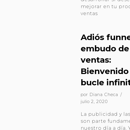
mejorar en tu pro
ventas
Adiós funne
embudo de
ventas:
Bienvenido 
bucle infini
por
Diana Checa
julio 2, 2020
La publicidad y la
son parte fundam
nuestro día a día. 