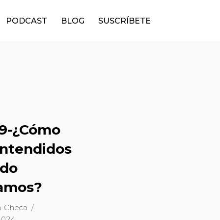
PODCAST
BLOG
SUSCRÍBETE
9-¿Cómo
entendidos
ndo
amos?
a Checa
 2024