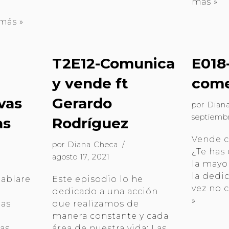
más »
más »
T2E12-Comunica
E018
y vende ft
come
vas
Gerardo
por
Dian
septiemb
as
Rodríguez
Vende c
por
Diana Checa
¿Te has
agosto 17, 2021
la mayor
la dedic
hablare
Este episodio lo he
vez no 
dedicado a una acción
»
las
que realizamos de
manera constante y cada
eas
área de nuestra vida: Las