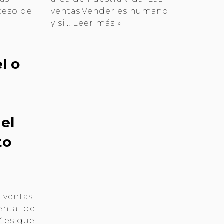
ceso de
ventas.Vender es humano
y si…
Leer más »
l o
el
to
s ventas
ental de
Y es que